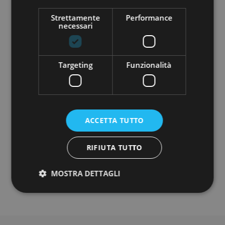
COMPANY TYPE:
Strettamente
Performance
Startup
necessari
MINIMUM INVESTMENT:
€ 250,00
Targeting
Funzionalità
ACCETTA TUTTO
Do you want to know more about this
project?
RIFIUTA TUTTO
REGISTER
MOSTRA DETTAGLI
Strettamente necessari
Performance