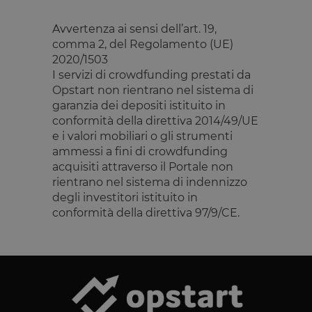
Targeting
Funzionalità
Avvertenza ai sensi dell’art. 19,
I cookie strettamente necessari consentono le
funzionalità principali del sito web come l'accesso
comma 2, del Regolamento (UE)
dell'utente e la gestione dell'account. Il sito web non
2020/1503
può essere utilizzato correttamente senza i cookie
I servizi di crowdfunding prestati da
strettamente necessari.
Opstart non rientrano nel sistema di
Fornitore
/
Nome
Scadenza
Descrizione
garanzia dei depositi istituito in
Dominio
conformità della direttiva 2014/49/UE
__cf_bm
29 minuti
Questo cook
Cloudflare
e i valori mobiliari o gli strumenti
59
viene
Inc.
secondi
utilizzato pe
.calendly.com
ammessi a fini di crowdfunding
distinguere 
umani e bot
acquisiti attraverso il Portale non
Ciò è
rientrano nel sistema di indennizzo
vantaggioso
per il sito W
degli investitori istituito in
al fine di
conformità della direttiva 97/9/CE.
effettuare
rapporti vali
sull'utilizzo 
proprio sito
Web.
G_ENABLED_IDPS
1 anno 1
Utilizzato pe
Google LLC
mese
accedere co
.www.opstart.it
Google