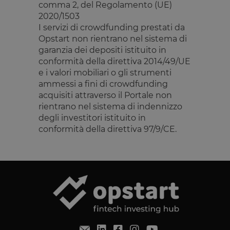
comma 2, del Regolamento (UE)
I cookie strettamente necessari consentono le
2020/1503
funzionalità principali del sito web come l'accesso
dell'utente e la gestione dell'account. Il sito web non
I servizi di crowdfunding prestati da
può essere utilizzato correttamente senza i cookie
Opstart non rientrano nel sistema di
strettamente necessari.
garanzia dei depositi istituito in
Fornitore
/
Nome
Scadenza
Descrizione
conformità della direttiva 2014/49/UE
Dominio
e i valori mobiliari o gli strumenti
__cf_bm
29 minuti
Questo cook
Cloudflare
ammessi a fini di crowdfunding
59
viene
Inc.
secondi
utilizzato pe
acquisiti attraverso il Portale non
.calendly.com
distinguere 
rientrano nel sistema di indennizzo
umani e bot
Ciò è
degli investitori istituito in
vantaggioso
conformità della direttiva 97/9/CE.
per il sito W
al fine di
effettuare
rapporti vali
sull'utilizzo 
proprio sito
Web.
G_ENABLED_IDPS
1 anno 1
Utilizzato pe
Google LLC
mese
accedere co
.www.opstart.it
Google
laravel_session
1 ora 59
Internament
Laravel LLC
Google Privacy Policy
minuti
laravel utiliz
www.opstart.it