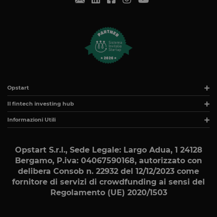
laravel_sess
per
identificare
un'istanza d
sessione per
un utente
PHPSESSID
Sessione
Cookie
PHP.net
generato da
www.opstart.it
applicazioni
basate sul
linguaggio
PHP. Si tratt
Opstart
di un
identificator
generico
Il fintech investing hub
utilizzato pe
mantenere l
Informazioni Utili
variabili di
sessione
utente.
Normalment
Opstart S.r.l., Sede Legale: Largo Adua, 1 24128
è un numer
generato in
Bergamo, P.iva: 04067590168
, autorizzato con
modo casual
delibera Consob n. 22932 del 12/12/2023 come
il modo in c
viene
fornitore di servizi di crowdfunding ai sensi del
utilizzato p
essere
Regolamento (UE) 2020/1503
specifico per
sito, ma un
buon esemp