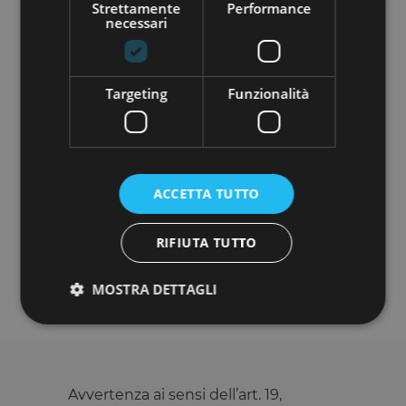
Strettamente
Performance
necessari
Targeting
Funzionalità
Vuoi scoprire di più su questo progetto?
REGISTRATI
ACCETTA TUTTO
Le informazioni presenti in questa pagina sono state
condivise dalla società oggetto di raccolta, pertanto
RIFIUTA TUTTO
Opstart declina ogni responsabilità in merito alla
veridicità e all'aggiornamento delle stesse.
MOSTRA DETTAGLI
Strettamente necessari
Performance
Targeting
Funzionalità
Avvertenza ai sensi dell’art. 19,