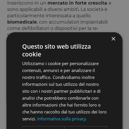
inseriscono in un
mercato in forte crescita
e
sono applicabili a diversi ambiti. La società è
particolarmente interessata a quello
biomedicale
, con accumulatori impiantabili
come defibrillatori o dispositivi per la re-
sincronizzazione cardiaca.
×
Questo sito web utilizza
cookie
CAPITALI RACCOLTI
175.229,00 €
Utilizziamo i cookie per personalizzare
contenuti, annunci e per analizzare il
ULTIMA VALUTAZIONE
5.146.035,00 €
nostro traffico. Condividiamo inoltre
informazioni sul tuo utilizzo del nostro
sito con i nostri partner pubblicitari e di
CAMPAGNE SU OPSTART
1
analisi che potrebbero combinarle con
altre informazioni che hai fornito loro o
TIPO DI SOCIETÁ
STARTUP
che hanno raccolto dal tuo utilizzo dei loro
servizi.
Informativa sulla privacy
SETTORE
HEALTH CARE - FITNESS