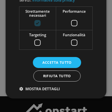
Strettamente
Performance
Avvertenza ai sensi dell’art. 19,
necessari
comma 2, del Regolamento (UE)
2020/1503
I servizi di crowdfunding prestati da
Targeting
Funzionalità
Opstart non rientrano nel sistema di
garanzia dei depositi istituito in
conformità della direttiva 2014/49/UE
e i valori mobiliari o gli strumenti
ammessi a fini di crowdfunding
ACCETTA TUTTO
acquisiti attraverso il Portale non
rientrano nel sistema di indennizzo
degli investitori istituito in
RIFIUTA TUTTO
conformità della direttiva 97/9/CE.
MOSTRA DETTAGLI
Strettamente necessari
Performance