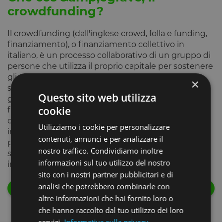
crowdfunding?
Il crowdfunding (dall'inglese crowd, folla e funding,
finanziamento), o finanziamento collettivo in
italiano, è un processo collaborativo di un gruppo di
persone che utilizza il proprio capitale per sostenere
gli sforzi di persone e di organizzazioni. Si basa
×
sull'utilizzo del web per la raccolta di capitale da
Questo sito web utilizza
gruppi di persone con interessi comuni al fine di
cookie
finanziare un progetto o un'iniziativa. Gli elementi
che lo compongono sono: lo scambio di
Utilizziamo i cookie per personalizzare
informazioni (idee e progetti) e di capitali (funds) tra
contenuti, annunci e per analizzare il
persone o gruppi di persone (crowd), attraverso
nostro traffico. Condividiamo inoltre
strumenti informatici (social media, social network),
informazioni sul tuo utilizzo del nostro
in un ambiente virtuale (Internet).
sito con i nostri partner pubblicitari e di
analisi che potrebbero combinarle con
Go back
altre informazioni che hai fornito loro o
che hanno raccolto dal tuo utilizzo dei loro
servizi.
Informativa sulla privacy