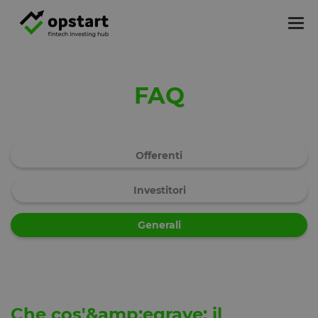
Tog
nav
FAQ
Offerenti
Investitori
Generali
Che cos'&amp;egrave; il