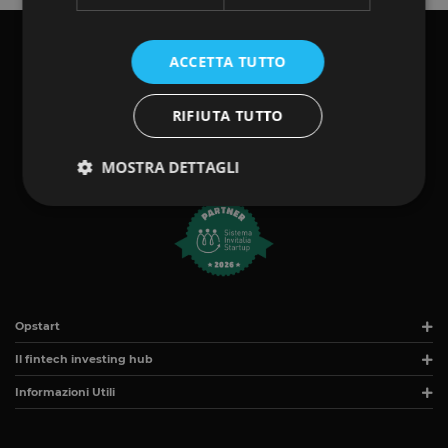
ACCETTA TUTTO
RIFIUTA TUTTO
MOSTRA DETTAGLI
Strettamente necessari
Performance
Targeting
Funzionalità
I cookie strettamente necessari consentono le
Opstart
funzionalità principali del sito web come l'accesso
dell'utente e la gestione dell'account. Il sito web non
Il fintech investing hub
può essere utilizzato correttamente senza i cookie
strettamente necessari.
Informazioni Utili
Fornitore
/
Nome
Scadenza
Descrizione
Dominio