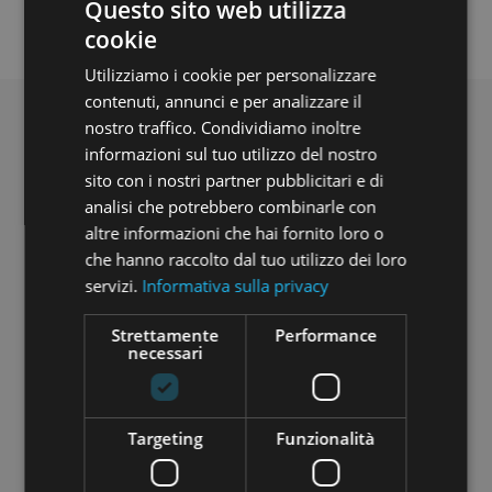
Questo sito web utilizza
cookie
Utilizziamo i cookie per personalizzare
contenuti, annunci e per analizzare il
nostro traffico. Condividiamo inoltre
Avvertenza ai sensi dell’art. 19,
informazioni sul tuo utilizzo del nostro
comma 2, del Regolamento (UE)
sito con i nostri partner pubblicitari e di
2020/1503
analisi che potrebbero combinarle con
I servizi di crowdfunding prestati da
altre informazioni che hai fornito loro o
Opstart non rientrano nel sistema di
che hanno raccolto dal tuo utilizzo dei loro
garanzia dei depositi istituito in
servizi.
Informativa sulla privacy
conformità della direttiva 2014/49/UE
e i valori mobiliari o gli strumenti
Strettamente
Performance
ammessi a fini di crowdfunding
necessari
acquisiti attraverso il Portale non
rientrano nel sistema di indennizzo
degli investitori istituito in
conformità della direttiva 97/9/CE.
Targeting
Funzionalità