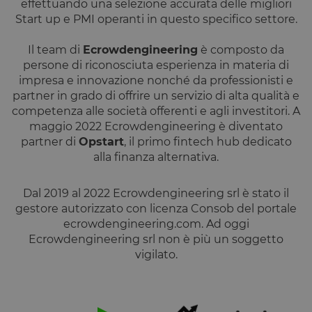
effettuando una selezione accurata delle migliori
linguaggio
PHP. Si tratt
Start up e PMI operanti in questo specifico settore.
di un
identificator
generico
Il team di
Ecrowdengineering
è composto da
utilizzato pe
persone di riconosciuta esperienza in materia di
mantenere l
variabili di
impresa e innovazione nonché da professionisti e
sessione
partner in grado di offrire un servizio di alta qualità e
utente.
Normalment
competenza alle società offerenti e agli investitori. A
è un numer
generato in
maggio 2022 Ecrowdengineering è diventato
modo casual
partner di
Opstart
, il primo fintech hub dedicato
il modo in c
viene
alla finanza alternativa.
utilizzato p
essere
specifico per
Dal 2019 al 2022 Ecrowdengineering srl è stato il
sito, ma un
buon esemp
gestore autorizzato con licenza Consob del portale
è mantener
uno stato di
ecrowdengineering.com. Ad oggi
accesso per
Ecrowdengineering srl non è più un soggetto
utente tra le
pagine.
vigilato.
__cfruid
Sessione
Cookie
Cloudflare
associato ai
Inc.
siti che
.calendly.com
utilizzano
CloudFlare,