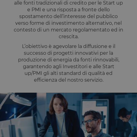
identificare i
alle fonti tradizionali di credito per le Start up
visitatore de
sito.
e PMI e una risposta a fronte dello
spostamento dell’interesse del pubblico
CookieScriptConsent
4
Questo cook
CookieScript
settimane
viene
www.opstart.it
verso forme di investimento alternativo, nel
2 giorni
utilizzato da
contesto di un mercato regolamentato ed in
servizio
Cookie-
crescita.
Script.com p
ricordare le
L’obiettivo è agevolare la diffusione e il
preferenze d
consenso su
successo di progetti innovativi per la
cookie dei
produzione di energia da fonti rinnovabili,
visitatori. È
necessario c
garantendo agli Investitori e alle Start
il banner de
up/PMI gli alti standard di qualità ed
cookie di
Cookie-
efficienza del nostro servizio.
Script.com
funzioni
correttamen
Dichiarazione di archiviazione
Tipo di
Nome
Descrizione
archiviazione
tAE
Archiviazione
locale