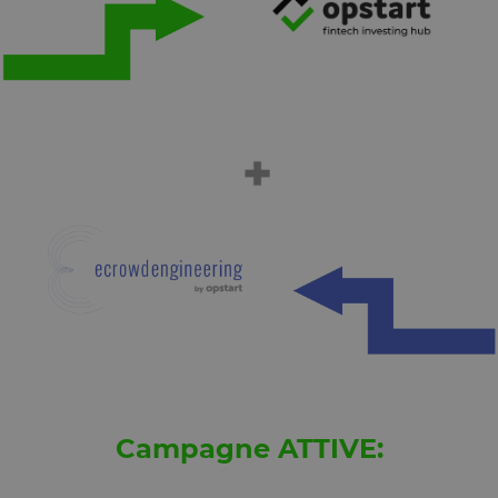
utilizzato pe
identificare i
traffico web
attendibile.
XSRF-TOKEN
www.opstart.it
1 ora 59
Questo cook
minuti
è stato scrit
per aiutare
con la
sicurezza de
sito a
prevenire
attacchi Cro
Site Request
Forgery.
OptanonConsent
1 anno
Questo cook
OneTrust LLC
è impostato
.calendly.com
dalla
soluzione di
conformità 
cookie di
OneTrust.
Memorizza
informazion
sulle categor
di cookie che
sito utilizza 
Campagne ATTIVE:
se i visitator
hanno
prestato o