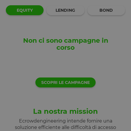
revocato il
consenso pe
l'uso di
EQUITY
LENDING
BOND
ciascuna
categoria. C
consente ai
proprietari d
sito di
impedire che
cookie di
Non ci sono campagne in
ciascuna
categoria
corso
vengano
impostati ne
browser deg
utenti,
quando no
viene fornito
consenso. Il
cookie ha u
durata
SCOPRI LE CAMPAGNE
normale di 
anno, in m
che i visitato
di ritorno al
sito avranno
loro
La nostra mission
preferenze
ricordate. N
contiene
Ecrowdengineering intende fornire una
informazion
soluzione efficiente alle difficoltà di accesso
che possan