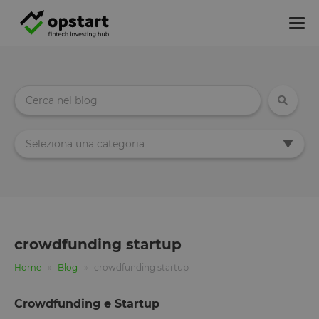
Tog
nav
Seleziona una categoria
crowdfunding startup
Home
Blog
crowdfunding startup
Crowdfunding e Startup