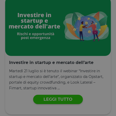
__cfruid
Sessione
Cookie
Cloudflare
associato ai
Inc.
siti che
.calendly.com
utilizzano
CloudFlare,
utilizzato pe
identificare i
traffico web
attendibile.
XSRF-TOKEN
www.opstart.it
1 ora 59
Questo cook
minuti
è stato scrit
per aiutare
con la
sicurezza de
sito a
prevenire
Investire in startup e mercato dell’arte
attacchi Cro
Site Request
Forgery.
Martedì 21 luglio si è tenuto il webinar “Investire in
startup e mercato dell’arte“, organizzato da Opstart,
OptanonConsent
1 anno
Questo cook
OneTrust LLC
è impostato
.calendly.com
portale di equity crowdfunding, e Look Lateral –
dalla
Fimart, startup innovativa ...
soluzione di
conformità 
cookie di
LEGGI TUTTO
OneTrust.
Memorizza
informazion
sulle categor
di cookie che