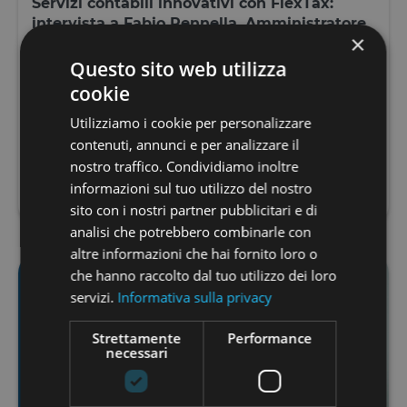
Servizi contabili innovativi con FlexTax:
intervista a Fabio Pennella, Amministratore
×
delegato
Questo sito web utilizza
FlexTax, startup attualmente in campagna di equity
cookie
crowdfunding su Opstart, si occupa in modo
innovativo e tecnologico di consulenza contabile,
Utilizziamo i cookie per personalizzare
strumenti p...
contenuti, annunci e per analizzare il
nostro traffico. Condividiamo inoltre
LEGGI TUTTO
informazioni sul tuo utilizzo del nostro
sito con i nostri partner pubblicitari e di
analisi che potrebbero combinarle con
altre informazioni che hai fornito loro o
che hanno raccolto dal tuo utilizzo dei loro
servizi.
Informativa sulla privacy
Strettamente
Performance
necessari