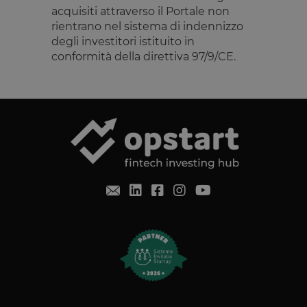
acquisiti attraverso il Portale non
rientrano nel sistema di indennizzo
degli investitori istituito in
conformità della direttiva 97/9/CE.