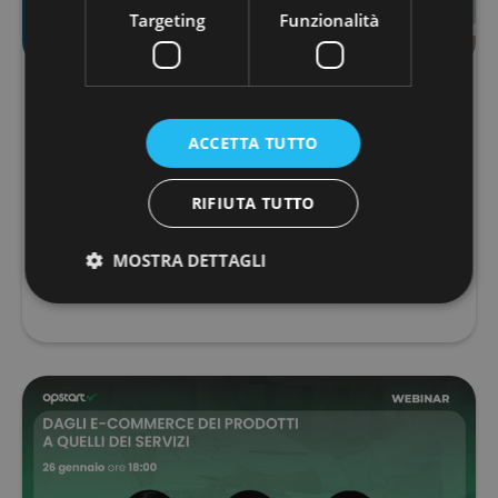
Targeting
Funzionalità
Il vintage online: il punto di vista di Grand
Vintage
ACCETTA TUTTO
Vendere vintage online oggi è una strada che pochi
venditori hanno intrapreso nel panorama Italiano.
RIFIUTA TUTTO
Sebbene le restrizioni dovute alla pandemia da Coivd-
19 abbiano dato un input in questa direzi...
MOSTRA DETTAGLI
LEGGI TUTTO
Strettamente necessari
Performance
Targeting
Funzionalità
I cookie strettamente necessari consentono le
funzionalità principali del sito web come l'accesso
dell'utente e la gestione dell'account. Il sito web non
può essere utilizzato correttamente senza i cookie
strettamente necessari.