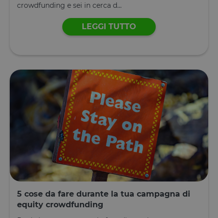
crowdfunding e sei in cerca d...
tAE
Archiviazione
locale
LEGGI TUTTO
tTDe
Archiviazione
locale
tnsApp
Archiviazione
locale
tMQ
Archiviazione
locale
lastExternalReferrer
Archiviazione
locale
tADe
Archiviazione
locale
topicsLastReferenceTime
Archiviazione
locale
tTDu
Archiviazione
locale
tTE
Archiviazione
locale
5 cose da fare durante la tua campagna di
lastExternalReferrerTime
Archiviazione
equity crowdfunding
locale