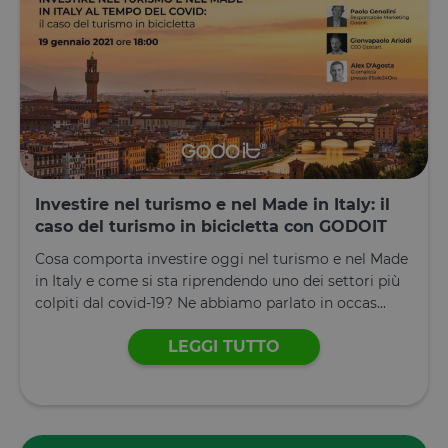
PHPSESSID
Sessione
Cookie
PHP.net
generato da
www.opstart.it
applicazioni
basate sul
linguaggio
PHP. Si tratt
di un
identificator
generico
utilizzato pe
mantenere l
variabili di
sessione
utente.
Investire nel turismo e nel Made in Italy: il
Normalment
caso del turismo in bicicletta con GODOIT
è un numer
generato in
modo casual
Cosa comporta investire oggi nel turismo e nel Made
il modo in c
in Italy e come si sta riprendendo uno dei settori più
viene
utilizzato p
colpiti dal covid-19? Ne abbiamo parlato in occas...
essere
specifico per
sito, ma un
LEGGI TUTTO
buon esemp
è mantener
uno stato di
accesso per
utente tra le
pagine.