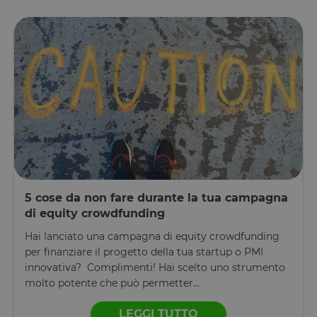
sito utilizza 
se i visitator
hanno
prestato o
revocato il
consenso pe
l'uso di
ciascuna
categoria. C
consente ai
proprietari d
sito di
impedire che
cookie di
ciascuna
categoria
vengano
impostati ne
browser deg
utenti,
5 cose da non fare durante la tua campagna
quando no
di equity crowdfunding
viene fornito
consenso. Il
cookie ha u
Hai lanciato una campagna di equity crowdfunding
durata
per finanziare il progetto della tua startup o PMI
normale di 
anno, in m
innovativa? Complimenti! Hai scelto uno strumento
che i visitato
di ritorno al
molto potente che può permetter...
sito avranno
loro
preferenze
LEGGI TUTTO