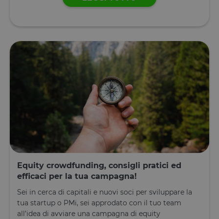
ricordate. N
contiene
informazion
che possan
identificare i
visitatore de
sito.
CookieScriptConsent
4
Questo cook
CookieScript
settimane
viene
www.opstart.it
2 giorni
utilizzato da
servizio
Cookie-
Script.com p
ricordare le
preferenze d
consenso su
cookie dei
visitatori. È
necessario c
il banner de
cookie di
Cookie-
Script.com
Equity crowdfunding, consigli pratici ed
funzioni
correttamen
efficaci per la tua campagna!
Dichiarazione di archiviazione
Sei in cerca di capitali e nuovi soci per sviluppare la
tua startup o PMi, sei approdato con il tuo team
Tipo di
Nome
Descrizione
all’idea di avviare una campagna di equity
archiviazione