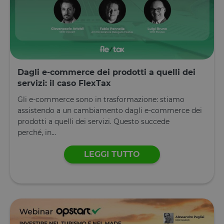
Fornitore
/
Nome
Scadenza
Descrizione
Dominio
__cf_bm
29 minuti
Questo cook
Cloudflare
59
viene
Inc.
secondi
utilizzato pe
.calendly.com
distinguere 
umani e bot
Ciò è
Dagli e-commerce dei prodotti a quelli dei
vantaggioso
servizi: il caso FlexTax
per il sito W
al fine di
effettuare
Gli e-commerce sono in trasformazione: stiamo
rapporti vali
assistendo a un cambiamento dagli e-commerce dei
sull'utilizzo 
proprio sito
prodotti a quelli dei servizi. Questo succede
Web.
perché, in...
G_ENABLED_IDPS
1 anno 1
Utilizzato pe
Google LLC
mese
accedere co
.www.opstart.it
LEGGI TUTTO
Google
laravel_session
1 ora 59
Internament
Laravel LLC
Google Privacy Policy
minuti
laravel utiliz
www.opstart.it
laravel_sess
per
identificare
un'istanza d
sessione per
un utente