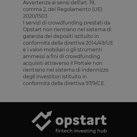
Avvertenza ai sensi dell’art. 19,
I cookie strettamente necessari consentono le
comma 2, del Regolamento (UE)
funzionalità principali del sito web come l'accesso
2020/1503
dell'utente e la gestione dell'account. Il sito web non
I servizi di crowdfunding prestati da
può essere utilizzato correttamente senza i cookie
strettamente necessari.
Opstart non rientrano nel sistema di
garanzia dei depositi istituito in
Fornitore
/
Nome
Scadenza
Descrizione
Dominio
conformità della direttiva 2014/49/UE
e i valori mobiliari o gli strumenti
__cf_bm
29 minuti
Questo cook
Cloudflare
59
viene
Inc.
ammessi a fini di crowdfunding
secondi
utilizzato pe
.calendly.com
acquisiti attraverso il Portale non
distinguere 
umani e bot
rientrano nel sistema di indennizzo
Ciò è
degli investitori istituito in
vantaggioso
per il sito W
conformità della direttiva 97/9/CE.
al fine di
effettuare
rapporti vali
sull'utilizzo 
proprio sito
Web.
G_ENABLED_IDPS
1 anno 1
Utilizzato pe
Google LLC
mese
accedere co
.www.opstart.it
Google
laravel_session
1 ora 59
Internament
Laravel LLC
Google Privacy Policy
minuti
laravel utiliz
www.opstart.it