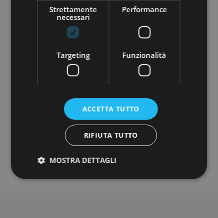
Artt. 13-14 del Regolamento (UE) n. 679/2016
Strettamente
Performance
(c.d. G.D.P.R.) sulla protezione dei dati
necessari
personali, per finalità relative all’invio di
comunicazioni informative, promozionali e
commerciali, nonché newsletter da parte di
Opstart S.r.l. ed eventuale attività di
Targeting
Funzionalità
profilazione (opzionale)
INVIA RICHIESTA
ACCETTA TUTTO
Le informazioni presenti in questa pagina sono state
condivise dalla società oggetto di raccolta, pertanto
RIFIUTA TUTTO
Opstart declina ogni responsabilità in merito alla
veridicità e all'aggiornamento delle stesse.
MOSTRA DETTAGLI
Strettamente necessari
Performance
Targeting
Funzionalità