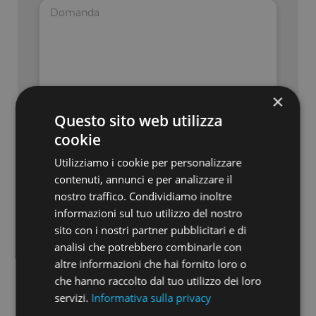
×
Questo sito web utilizza
cookie
Utilizziamo i cookie per personalizzare
Dichiaro di aver preso visione dell’
informativa
contenuti, annunci e per analizzare il
privacy
e autorizzo Opstart S.r.l. al trattamento
nostro traffico. Condividiamo inoltre
dei miei dati personali, che saranno trattati ex
Artt. 13-14 del Regolamento (UE) n. 679/2016
informazioni sul tuo utilizzo del nostro
(c.d. G.D.P.R.) sulla protezione dei dati
sito con i nostri partner pubblicitari e di
personali, per le finalità ivi indicate
analisi che potrebbero combinarle con
altre informazioni che hai fornito loro o
che hanno raccolto dal tuo utilizzo dei loro
Dichiaro di aver preso visione dell’
informativa
servizi.
Informativa sulla privacy
privacy
e autorizzo Opstart S.r.l. al trattamento
dei miei dati personali, che saranno trattati ex