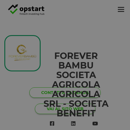
Tog
nav
FOREVER
BAMBU
SOCIETA
AGRICOLA
AGRICOLA
CONTATTA L'AZIENDA
SRL - SOCIETA
VAI AL SITO WEB
BENEFIT