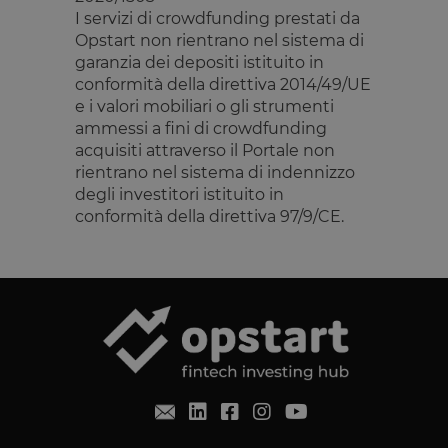
funzionalità principali del sito web come l'accesso
I servizi di crowdfunding prestati da
dell'utente e la gestione dell'account. Il sito web non
Opstart non rientrano nel sistema di
può essere utilizzato correttamente senza i cookie
garanzia dei depositi istituito in
strettamente necessari.
conformità della direttiva 2014/49/UE
Fornitore
/
Nome
Scadenza
Descrizione
e i valori mobiliari o gli strumenti
Dominio
ammessi a fini di crowdfunding
__cf_bm
29 minuti
Questo cook
Cloudflare
acquisiti attraverso il Portale non
59
viene
Inc.
secondi
utilizzato pe
.calendly.com
rientrano nel sistema di indennizzo
distinguere 
degli investitori istituito in
umani e bot
Ciò è
conformità della direttiva 97/9/CE.
vantaggioso
per il sito W
al fine di
effettuare
rapporti vali
sull'utilizzo 
proprio sito
Web.
G_ENABLED_IDPS
1 anno 1
Utilizzato pe
Google LLC
mese
accedere co
.www.opstart.it
Google
laravel_session
1 ora 59
Internament
Laravel LLC
Google Privacy Policy
minuti
laravel utiliz
www.opstart.it
laravel_sess
per