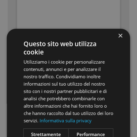
×
Questo sito web utilizza
cookie
Dichiaro di aver preso visione dell’
informativa
Utilizziamo i cookie per personalizzare
privacy
e autorizzo Opstart S.r.l. al trattamento
dei miei dati personali, che saranno trattati ex
contenuti, annunci e per analizzare il
Artt. 13-14 del Regolamento (UE) n. 679/2016
nostro traffico. Condividiamo inoltre
(c.d. G.D.P.R.) sulla protezione dei dati
informazioni sul tuo utilizzo del nostro
personali, per le finalità ivi indicate
sito con i nostri partner pubblicitari e di
analisi che potrebbero combinarle con
altre informazioni che hai fornito loro o
Dichiaro di aver preso visione dell’
informativa
che hanno raccolto dal tuo utilizzo dei loro
privacy
e autorizzo Opstart S.r.l. al trattamento
dei miei dati personali, che saranno trattati ex
servizi.
Informativa sulla privacy
Artt. 13-14 del Regolamento (UE) n. 679/2016
(c.d. G.D.P.R.) sulla protezione dei dati
Strettamente
Performance
personali, per finalità relative all’invio di