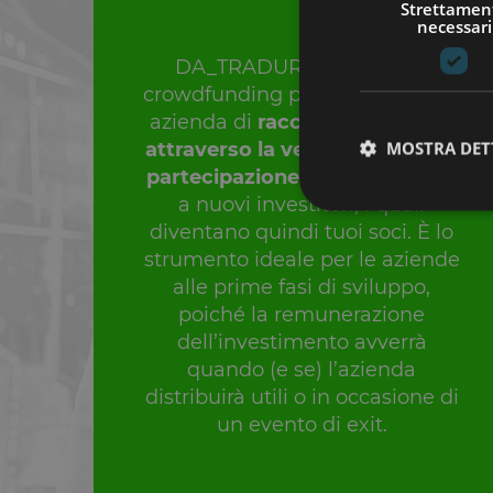
Strettamen
necessari
DA_TRADURRE__L’equity
crowdfunding permette alla tua
azienda di
raccogliere capitali
attraverso la vendita di titoli di
MOSTRA DET
partecipazione
(quote o azioni)
a nuovi investitori, i quali
diventano quindi tuoi soci. È lo
strumento ideale per le aziende
alle prime fasi di sviluppo,
I cookie strettamente
poiché la remunerazione
dell'account. Il sito
dell’investimento avverrà
Nome
quando (e se) l’azienda
distribuirà utili o in occasione di
__cf_bm
un evento di exit.
G_ENABLED_IDPS