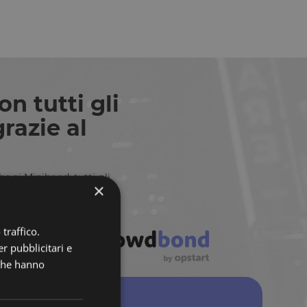
 tutti gli
razie al
 ai Minibond: tutti gli
×
ci passi
traffico.
r pubblicitari e
 che hanno