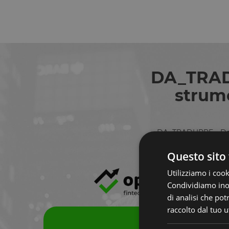
DA_TRADU
strume
DA_TRADURRE__Dall’e
stru
Questo sito 
Utilizziamo i cook
Condividiamo inolt
di analisi che po
raccolto dal tuo ut