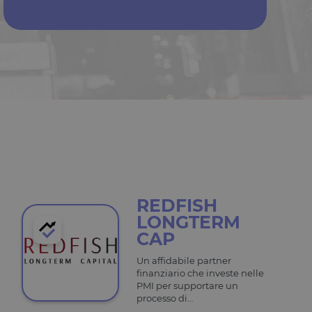
ntificare un'istanza
io PHP. Si tratta di
e variabili di
ato in modo
ecifico per il sito,
esso per un utente
tilizzato per
rezza del sito a
ormità dei cookie di
 cookie che il sito
REDFISH
il consenso per l'uso
el sito di impedire
LONGTERM
ti nel browser degli
ookie ha una durata
CAP
orno al sito avranno
azioni che possano
Un affidabile partner
finanziario che investe nelle
Script.com per
PMI per supportare un
sitatori. È
processo di
pt.com funzioni
managerializzazione ed